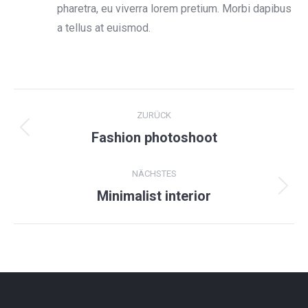
pharetra, eu viverra lorem pretium. Morbi dapibus
a tellus at euismod.
Project
ZURÜCK
navigation
Previous
Fashion photoshoot
project:
NÄCHSTES
Next
Minimalist interior
project: